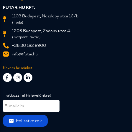
FUTAR.HU KFT.
1103 Budapest, Noszlopy utca 16/b.
(Iroda)
1203 Budapest, Zodony utca 4.
(Központi raktár)
+36 30 182 8900
info@futar.hu
Kövess be minket
Iratkozz fel hírlevelünkre!
Feliratkozok