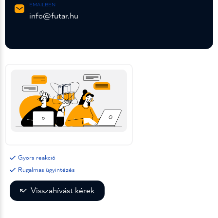
EMAILBEN
info@futar.hu
Gyors reakció
Rugalmas ügyintézés
Visszahívást kérek