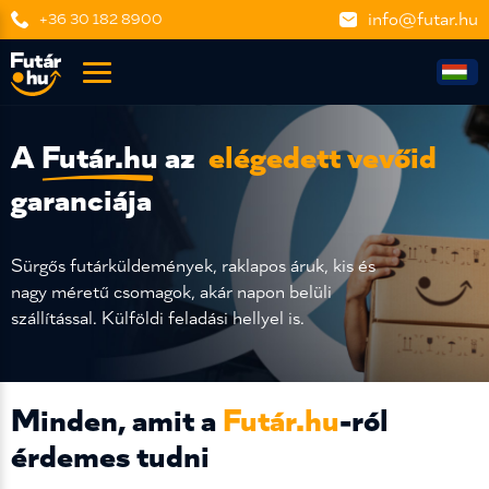
info@futar.hu
+36 30 182 8900
A
Futár.hu
az
elégedett vevőid
garanciája
Sürgős futárküldemények, raklapos áruk, kis és
nagy méretű csomagok, akár napon belüli
szállítással. Külföldi feladási hellyel is.
Minden, amit a
Futár.hu
-ról
érdemes tudni