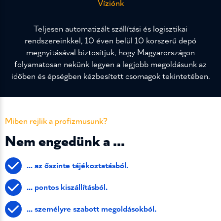
Víziónk
Teljesen automatizált szállítási és logisztikai
rendszereinkkel, 10 éven belül 10 korszerű depó
megnyitásával biztosítjuk, hogy Magyarországon
folyamatosan nekünk legyen a legjobb megoldásunk az
időben és épségben kézbesített csomagok tekintetében.
Miben rejlik a profizmusunk?
Nem engedünk a ...
... az őszinte tájékoztatásból.
... pontos kiszállításból.
... személyre szabott megoldásokból.